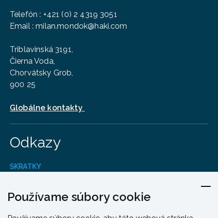
Telefón
:
+421 (0) 2 4319 3051
Email :
milan.mondok@haki.com
Triblavinská 3191,
Čierna Voda,
Chorvátsky Grob,
900 25
Globálne kontakty
Odkazy
SKRATKY
Produkty
Kontakt
Používame súbory cookie
Dizajn A Inžinierstvo