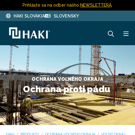
Prihláste sa na odber nášho
NEWSLETTERA
.
HAKI SLOVAKIA
SLOVENSKY
OCHRANA VOĽNÉHO OKRAJA
Ochrana proti pádu
HAKI
PRODUKTY
OCHRANA VOĽNÉHO OKRAJA
VOĽNÝ OKRAJ