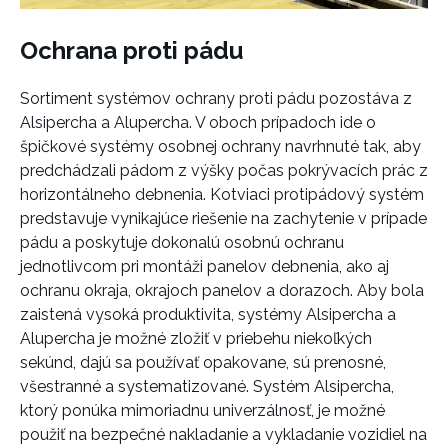
Ochrana proti pádu
Sortiment systémov ochrany proti pádu pozostáva z
Alsipercha a Alupercha. V oboch prípadoch ide o
špičkové systémy osobnej ochrany navrhnuté tak, aby
predchádzali pádom z výšky počas pokrývacích prác z
horizontálneho debnenia. Kotviaci protipádový systém
predstavuje vynikajúce riešenie na zachytenie v prípade
pádu a poskytuje dokonalú osobnú ochranu
jednotlivcom pri montáži panelov debnenia, ako aj
ochranu okraja, okrajoch panelov a dorazoch. Aby bola
zaistená vysoká produktivita, systémy Alsipercha a
Alupercha je možné zložiť v priebehu niekoľkých
sekúnd, dajú sa používať opakovane, sú prenosné,
všestranné a systematizované. Systém Alsipercha,
ktorý ponúka mimoriadnu univerzálnosť, je možné
použiť na bezpečné nakladanie a vykladanie vozidiel na