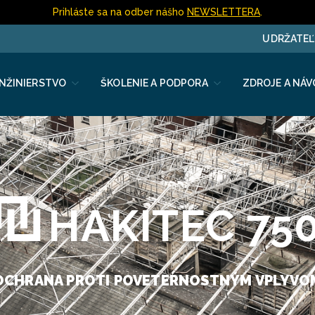
Prihláste sa na odber nášho
NEWSLETTERA
.
UDRŽATE
INŽINIERSTVO
ŠKOLENIE A PODPORA
ZDROJE A NÁV
HAKITEC 75
OCHRANA PROTI POVETERNOSTNÝM VPLYVO