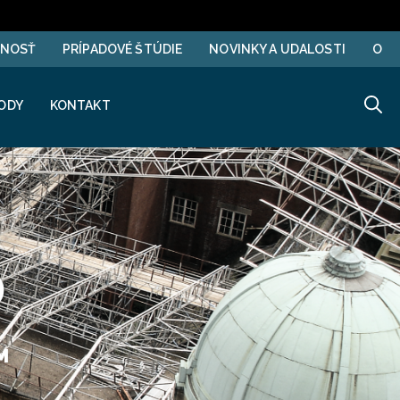
ĽNOSŤ
PRÍPADOVÉ ŠTÚDIE
NOVINKY A UDALOSTI
O
ODY
KONTAKT
0
M