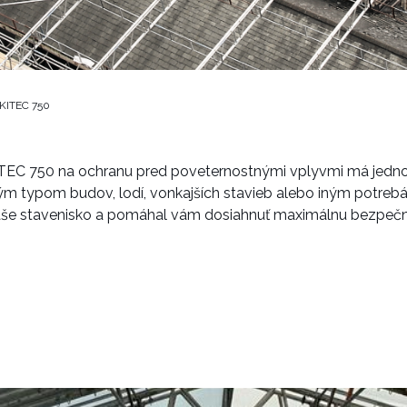
KITEC 750
EC 750 na ochranu pred poveternostnými vplyvmi má jednodu
ým typom budov, lodí, vonkajších stavieb alebo iným potreb
 vaše stavenisko a pomáhal vám dosiahnuť maximálnu bezpečn