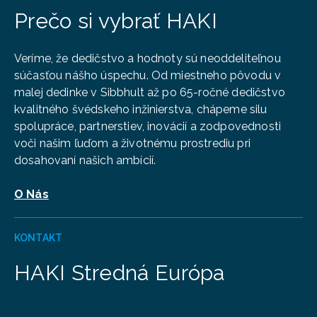
Enigma Industrial Services
Prečo si vybrať HAKI
600 Gilmerton Rd,
Edinburgh,
Veríme, že dedičstvo a hodnoty sú neoddeliteľnou
EH17 8RY
súčasťou nášho úspechu. Od miestneho pôvodu v
Telefón:
+44 (0)131 672298
malej dedinke v Sibbhult až po 65-ročné dedičstvo
Britský distribučný partner – Enigma
kvalitného švédskeho inžinierstva, chápeme silu
Industrial Services (Glasgow)
spolupráce, partnerstiev, inovácií a zodpovednosti
voči našim ľuďom a životnému prostrediu pri
Enigma Industrial Services
dosahovaní našich ambícií.
35 North Canal Bank Street,
Glasgow,
O Nás
G4 9XQ
Telefón:
+44 (0)1415 520003
KONTAKT
HAKI Stredná Európa