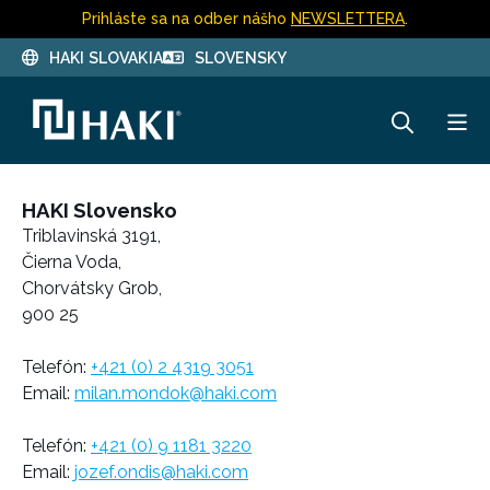
Prihláste sa na odber nášho
NEWSLETTERA
.
HAKI SLOVAKIA
SLOVENSKY
HAKI Slovensko
Triblavinská 3191,
Čierna Voda,
Chorvátsky Grob,
900 25
Telefón:
+421 (0) 2 4319 3051
Email:
milan.mondok@haki.com
Telefón:
+421 (0) 9 1181 3220
Email:
jozef.ondis@haki.com