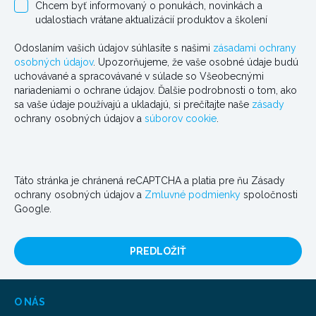
Britský distribučný partner – Enigma
Chcem byť informovaný o ponukách, novinkách a
Industrial Services (Preston)
udalostiach vrátane aktualizácií produktov a školení
Enigma Industrial Services
Odoslaním vašich údajov súhlasíte s našimi
zásadami ochrany
Drsná hej cesta,
osobných údajov
. Upozorňujeme, že vaše osobné údaje budú
Preston,
uchovávané a spracovávané v súlade so Všeobecnými
PR2 5AR
nariadeniami o ochrane údajov. Ďalšie podrobnosti o tom, ako
Telefón:
+44 (0)1772 796665
sa vaše údaje používajú a ukladajú, si prečítajte naše
zásady
ochrany osobných údajov a
súborov cookie
.
Britský distribučný partner – Enigma
Industrial Services (Newcastle)
Enigma Industrial Services
Táto stránka je chránená reCAPTCHA a platia pre ňu Zásady
Cesta reťazového mosta,
ochrany osobných údajov a
Zmluvné podmienky
spoločnosti
Blaydon na Tyne,
Google.
Tyne & Wear,
NE21 5SZ
PREDLOŽIŤ
Telefón:
+44 (0)1914 142481
Britský distribučný partner – Enigma
O NÁS
Industrial Services (Edinburgh)