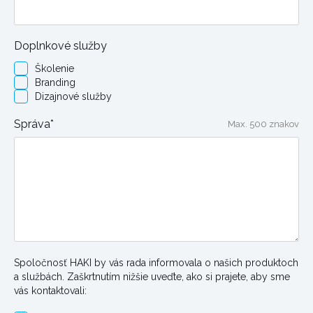
Enigma Industrial Services
distribučné centrum južného Walesu,
Doplnkové služby
Zelené miesto,
Kenfig Ind Estate,
Školenie
Margam,
Branding
Port Talbot,
Dizajnové služby
SA13 2PE
Správa*
Max. 500 znakov
Telefón:
+44 (0) 1656 742653
Britský distribučný partner – Enigma
Industrial Services (Derby)
Enigma Industrial Services
Days Space Business Centre,
Litchurch Lane,
derby,
Spoločnosť HAKI by vás rada informovala o našich produktoch
DE24 8AA
a službách. Zaškrtnutím nižšie uveďte, ako si prajete, aby sme
Telefón:
+44 (0)1332 663001
vás kontaktovali: