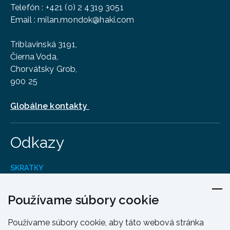
Telefón
:
+421 (0) 2 4319 3051
Email :
milan.mondok@haki.com
Triblavinská 3191,
Čierna Voda,
Chorvátsky Grob,
900 25
Globálne kontakty
Odkazy
SKRATKY
Produkty
Kontakt
Používame súbory cookie
Dizajn A Inžinierstvo
Používame súbory cookie, aby táto webová stránka
Školenie a podpora