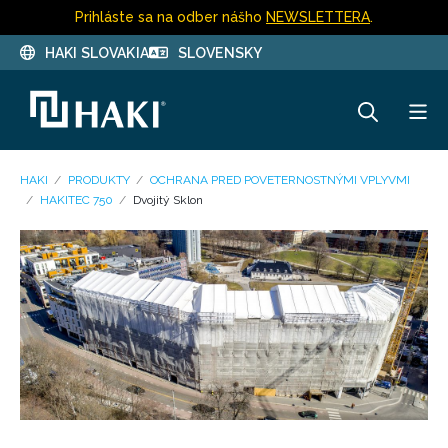
Prihláste sa na odber nášho
NEWSLETTERA
.
HAKI SLOVAKIA
SLOVENSKY
HAKI
PRODUKTY
OCHRANA PRED POVETERNOSTNÝMI VPLYVMI
HAKITEC 750
Dvojitý Sklon