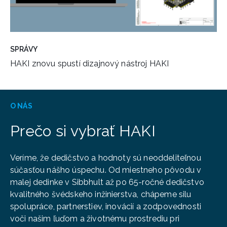
SPRÁVY
HAKI znovu spustí dizajnový nástroj HAKI
O NÁS
Prečo si vybrať HAKI
Veríme, že dedičstvo a hodnoty sú neoddeliteľnou
súčasťou nášho úspechu. Od miestneho pôvodu v
malej dedinke v Sibbhult až po 65-ročné dedičstvo
kvalitného švédskeho inžinierstva, chápeme silu
spolupráce, partnerstiev, inovácií a zodpovednosti
voči našim ľuďom a životnému prostrediu pri