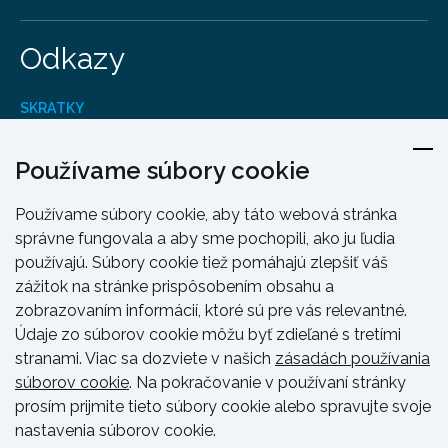
Odkazy
SKRATKY
Produkty
Kontakt
Používame súbory cookie
Dizajn A Inžinierstvo
Používame súbory cookie, aby táto webová stránka
Školenie a podpora
správne fungovala a aby sme pochopili, ako ju ľudia
Zdroje a návody
používajú. Súbory cookie tiež pomáhajú zlepšiť váš
zážitok na stránke prispôsobením obsahu a
zobrazovaním informácií, ktoré sú pre vás relevantné.
Údaje zo súborov cookie môžu byť zdieľané s tretími
stranami. Viac sa dozviete v našich
zásadách používania
súborov cookie
. Na pokračovanie v používaní stránky
prosím prijmite tieto súbory cookie alebo spravujte svoje
nastavenia súborov cookie.