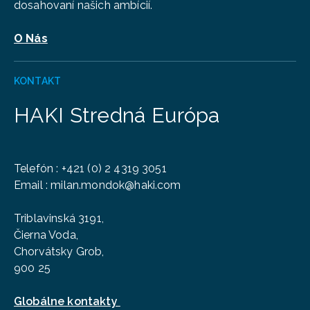
dosahovaní našich ambícií.
O Nás
KONTAKT
HAKI Stredná Európa
Telefón
:
+421 (0) 2 4319 3051
Email :
milan.mondok@haki.com
Triblavinská 3191,
Čierna Voda,
Chorvátsky Grob,
900 25
Globálne kontakty