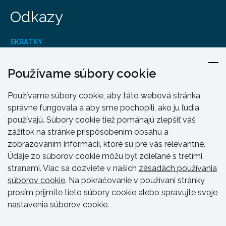
Odkazy
SKRATKY
Produkty
Kontakt
Používame súbory cookie
Dizajn A Inžinierstvo
Používame súbory cookie, aby táto webová stránka
Školenie a podpora
správne fungovala a aby sme pochopili, ako ju ľudia
Zdroje a návody
používajú. Súbory cookie tiež pomáhajú zlepšiť váš
zážitok na stránke prispôsobením obsahu a
zobrazovaním informácií, ktoré sú pre vás relevantné.
Údaje zo súborov cookie môžu byť zdieľané s tretími
stranami. Viac sa dozviete v našich
zásadách používania
súborov cookie
. Na pokračovanie v používaní stránky
prosím prijmite tieto súbory cookie alebo spravujte svoje
nastavenia súborov cookie.