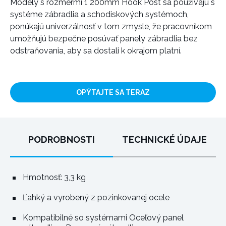
Modely s rozmermi 1 200mm Hook Post sa používajú s
systéme zábradlia a schodiskových systémoch,
ponúkajú univerzálnosť v tom zmysle, že pracovníkom
umožňujú bezpečne posúvať panely zábradlia bez
odstraňovania, aby sa dostali k okrajom platní.
OPÝTAJTE SA TERAZ
PODROBNOSTI
TECHNICKÉ ÚDAJE
Hmotnosť: 3,3 kg
Ľahký a vyrobený z pozinkovanej ocele
Kompatibilné so systémami Oceľový panel