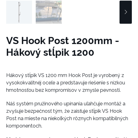
VS Hook Post 1200mm -
Hákový stĺpik 1200
Hákový stĺpik VS 1200 mm Hook Post je vyrobený z
vysokokvalitnéj oceľe a predstavuje riešenie s nízkou
hmotnosťou bez kompromisov v zmysle pevnosti.
Náš systém pružinového upínania uľahčuje montáž a
zvyšuje bezpečnosť tým, že zaisťuje stĺpik VS Hook
Post na mieste na niekoľkých rôznych kompatibilných
komponentoch.