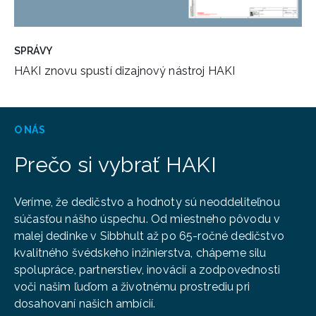
SPRÁVY
HAKI znovu spustí dizajnový nástroj HAKI
O NÁS
Prečo si vybrať HAKI
Veríme, že dedičstvo a hodnoty sú neoddeliteľnou
súčasťou nášho úspechu. Od miestneho pôvodu v
malej dedinke v Sibbhult až po 65-ročné dedičstvo
kvalitného švédskeho inžinierstva, chápeme silu
spolupráce, partnerstiev, inovácií a zodpovednosti
voči našim ľuďom a životnému prostrediu pri
dosahovaní našich ambícií.