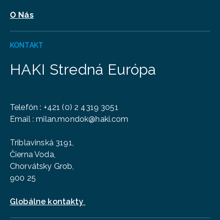
O Nás
KONTAKT
HAKI Stredná Európa
Telefón
:
+421 (0) 2 4319 3051
Email :
milan.mondok@haki.com
Triblavinská 3191,
Čierna Voda,
Chorvátsky Grob,
900 25
Globálne kontakty