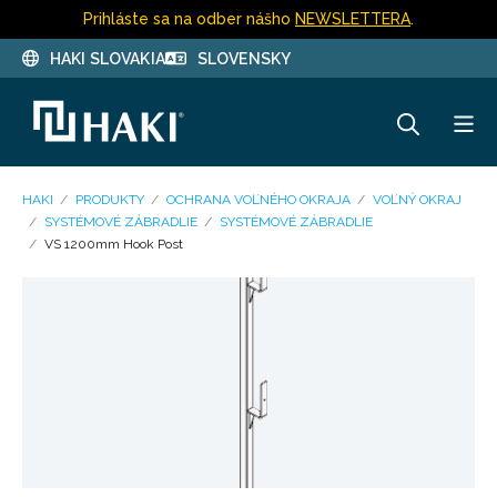
Prihláste sa na odber nášho
NEWSLETTERA
.
HAKI SLOVAKIA
SLOVENSKY
HAKI
PRODUKTY
OCHRANA VOĽNÉHO OKRAJA
VOĽNÝ OKRAJ
SYSTÉMOVÉ ZÁBRADLIE
SYSTÉMOVÉ ZÁBRADLIE
VS 1200mm Hook Post