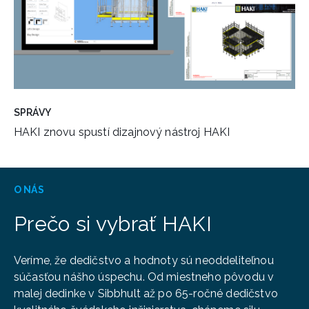
SPRÁVY
HAKI znovu spustí dizajnový nástroj HAKI
O NÁS
Prečo si vybrať HAKI
Veríme, že dedičstvo a hodnoty sú neoddeliteľnou
súčasťou nášho úspechu. Od miestneho pôvodu v
malej dedinke v Sibbhult až po 65-ročné dedičstvo