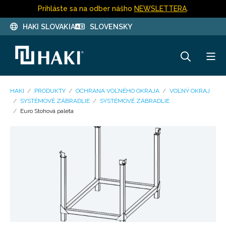
Prihláste sa na odber nášho
NEWSLETTERA
.
HAKI SLOVAKIA
SLOVENSKY
HAKI
PRODUKTY
OCHRANA VOĽNÉHO OKRAJA
VOĽNÝ OKRAJ
SYSTÉMOVÉ ZÁBRADLIE
SYSTÉMOVÉ ZÁBRADLIE
Euro Stohová paleta