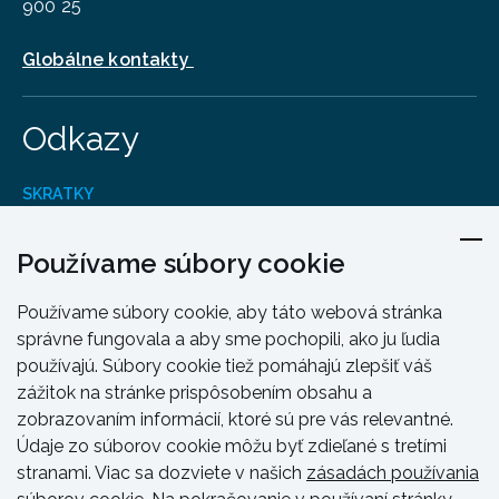
900 25
Globálne kontakty
Odkazy
SKRATKY
Produkty
Kontakt
Používame súbory cookie
Dizajn A Inžinierstvo
Používame súbory cookie, aby táto webová stránka
Školenie a podpora
správne fungovala a aby sme pochopili, ako ju ľudia
Zdroje a návody
používajú. Súbory cookie tiež pomáhajú zlepšiť váš
zážitok na stránke prispôsobením obsahu a
zobrazovaním informácií, ktoré sú pre vás relevantné.
Údaje zo súborov cookie môžu byť zdieľané s tretími
stranami. Viac sa dozviete v našich
zásadách používania