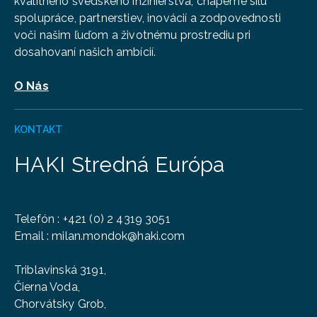
kvalitného švédskeho inžinierstva, chápeme silu
spolupráce, partnerstiev, inovácií a zodpovednosti
voči našim ľuďom a životnému prostrediu pri
dosahovaní našich ambícií.
O Nás
KONTAKT
HAKI Stredná Európa
Telefón
:
+421 (0) 2 4319 3051
Email :
milan.mondok@haki.com
Triblavinská 3191,
Čierna Voda,
Chorvátsky Grob,